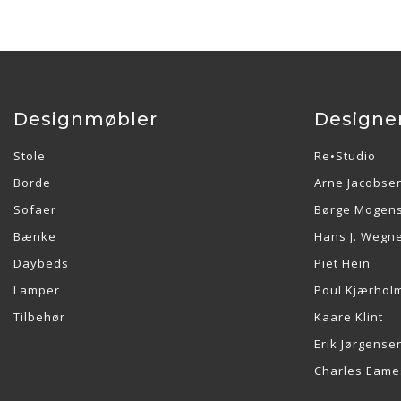
Designmøbler
Designe
Stole
Re•Studio
Borde
Arne Jacobse
Sofaer
Børge Mogen
Bænke
Hans J. Wegn
Daybeds
Piet Hein
Lamper
Poul Kjærhol
Tilbehør
Kaare Klint
Erik Jørgense
Charles Eame