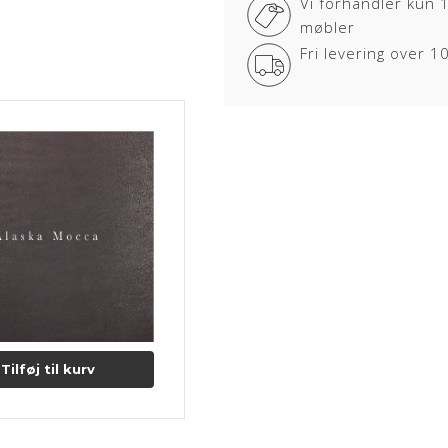
Vi forhandler kun 
sår, ar og stikmærker, som dyret 
møbler
ALASKA
Fri levering over 
Læderet er kendetegnet ved dens
stikmærker og årer bidrager til
lædertype er modtagelig over fo
overfladen med en naturlig læde
patineret.
Lædertykkelse: 0,8-1 mm.
Læs mere om pleje og vedligeho
Tilføj til kurv