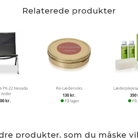
Relaterede produkter
m PK-22 Nevada
Re-Lædervoks
Læderplejesæt
 Anilin
130 kr.
350 
00 kr.
På lager
På 
ndre produkter, som du måske vil