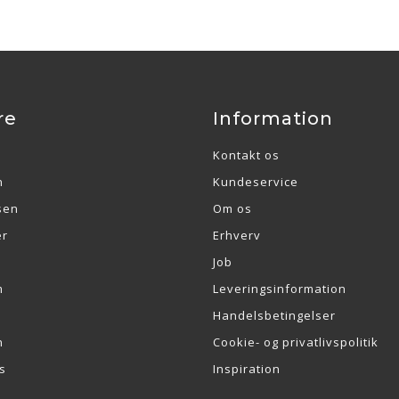
re
Information
Kontakt os
n
Kundeservice
sen
Om os
er
Erhverv
Job
m
Leveringsinformation
Handelsbetingelser
n
Cookie- og privatlivspolitik
s
Inspiration