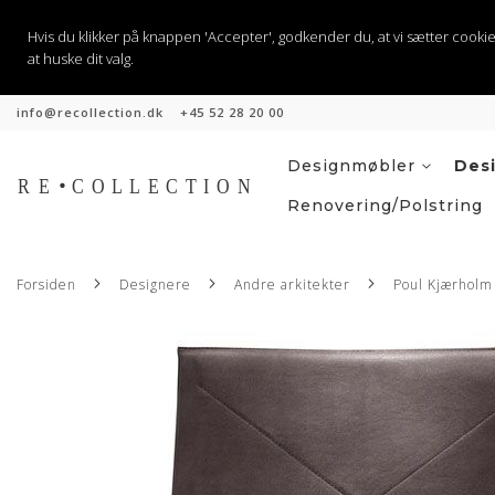
Hvis du klikker på knappen 'Accepter', godkender du, at vi sætter cookies til
at huske dit valg.
info@recollection.dk
+45 52 28 20 00
Skip
to
Content
Designmøbler
Des
Renovering/Polstring
Forsiden
Designere
Andre arkitekter
Poul Kjærholm
Gå
til
slutningen
af
billedgalleriet