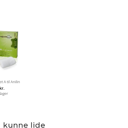
 A til Anilin
kr.
lager
 kunne lide