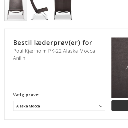
Gå
til
starten
Bestil læderprøv(er) for
af
billedgalleriet
Poul Kjærholm PK-22 Alaska Mocca
Anilin
Vælg prøve: