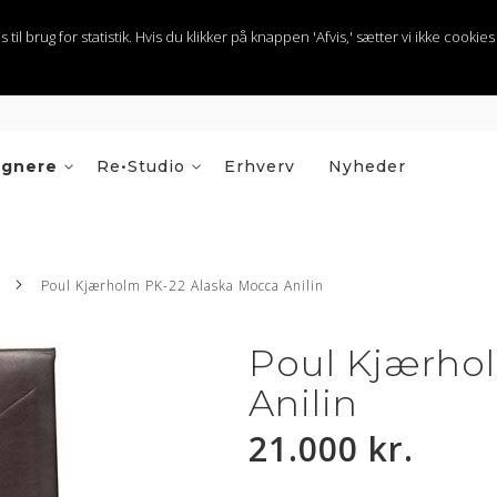
 brug for statistik. Hvis du klikker på knappen 'Afvis,' sætter vi ikke cookies t
ignere
Re•Studio
Erhverv
Nyheder
Poul Kjærholm PK-22 Alaska Mocca Anilin
Poul Kjærho
Anilin
21.000 kr.