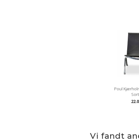
Poul Kjærhol
Sort
22.0
Vi fandt a