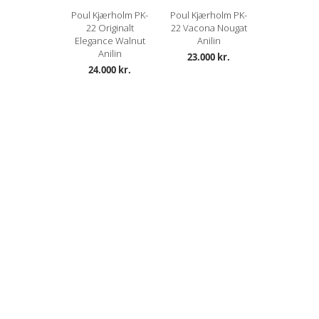
Poul Kjærholm PK-
Poul Kjærholm PK-
22 Originalt
22 Vacona Nougat
Elegance Walnut
Anilin
Anilin
23.000 kr.
24.000 kr.