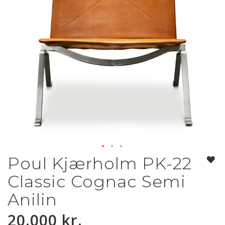
Poul Kjærholm PK-22
Gå
til
Classic Cognac Semi
starten
af
Anilin
billedgalleriet
20.000 kr.