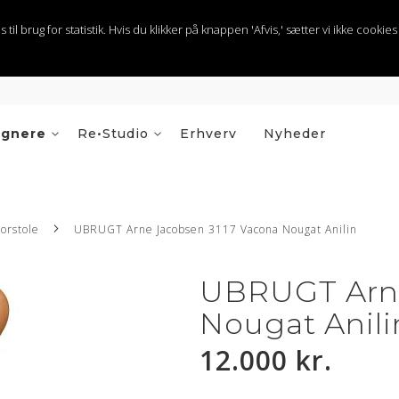
 brug for statistik. Hvis du klikker på knappen 'Afvis,' sætter vi ikke cookies t
ignere
Re•Studio
Erhverv
Nyheder
orstole
UBRUGT Arne Jacobsen 3117 Vacona Nougat Anilin
UBRUGT Arne
Nougat Anili
12.000 kr.