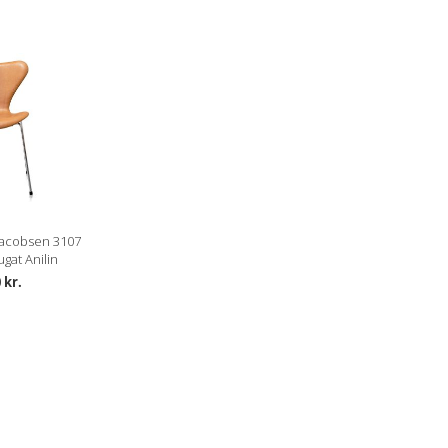
acobsen 3107
gat Anilin
 kr.