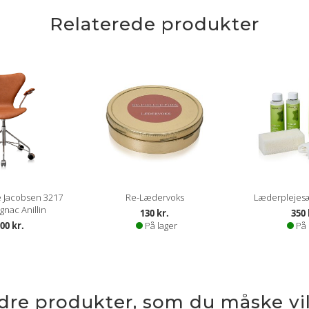
Relaterede produkter
 Jacobsen 3217
Re-Lædervoks
Læderplejesæt
gnac Anillin
130 kr.
350 
00 kr.
På lager
På 
ndre produkter, som du måske vil