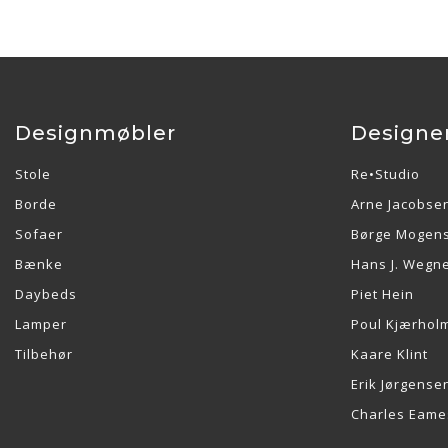
Designmøbler
Designe
Stole
Re•Studio
Borde
Arne Jacobse
Sofaer
Børge Mogen
Bænke
Hans J. Wegn
Daybeds
Piet Hein
Lamper
Poul Kjærhol
Tilbehør
Kaare Klint
Erik Jørgense
Charles Eame