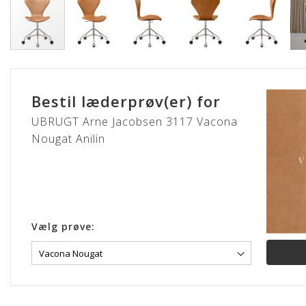
Gå
til
starten
Bestil læderprøv(er) for
af
billedgalleriet
UBRUGT Arne Jacobsen 3117 Vacona
Nougat Anilin
Vælg prøve: