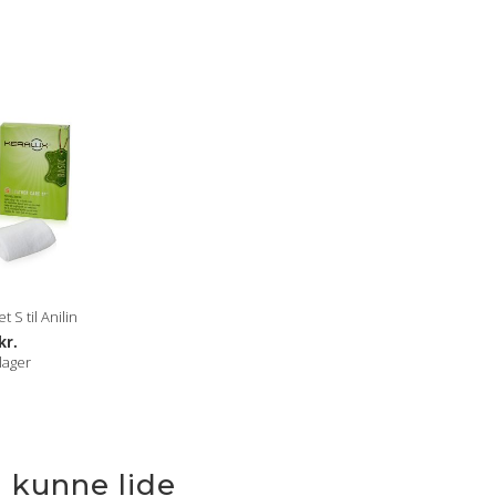
 S til Anilin
kr.
lager
 kunne lide