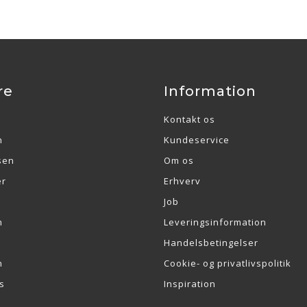
re
Information
Kontakt os
n
Kundeservice
sen
Om os
er
Erhverv
Job
m
Leveringsinformation
Handelsbetingelser
n
Cookie- og privatlivspolitik
s
Inspiration