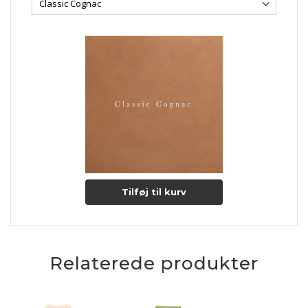
Lædertykkelse: 0,9-1,1 mm.
Læs mere om pleje og vedligeholdelse her
Tilføj til kurv
Relaterede produkter