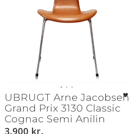
UBRUGT Arne Jacobsen
Gå
til
Grand Prix 3130 Classic
starten
af
Cognac Semi Anilin
billedgalleriet
3.900 kr.