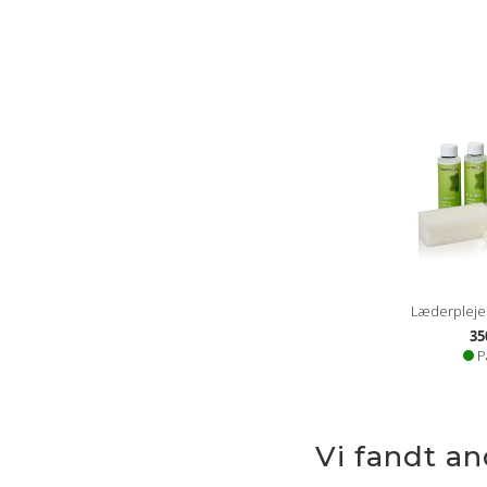
Læderplejesæ
35
P
Vi fandt a