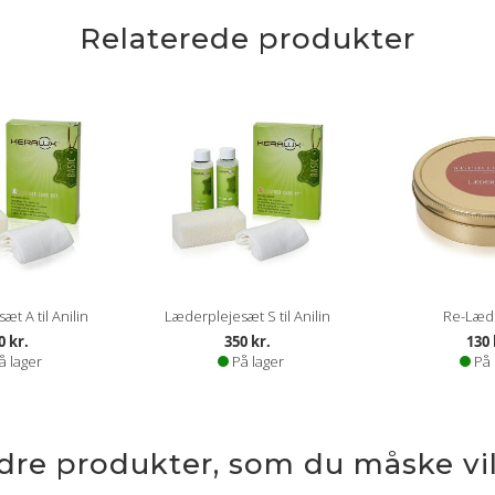
Relaterede produkter
t A til Anilin
Læderplejesæt S til Anilin
Re-Læd
0 kr.
350 kr.
130 
å lager
På lager
På 
ndre produkter, som du måske vil