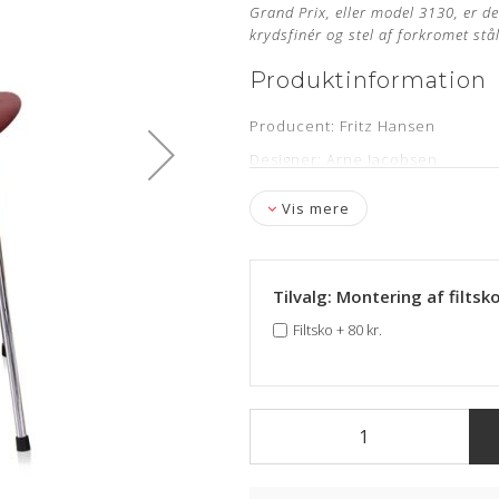
Grand Prix, eller model 3130, er d
krydsfinér og stel af forkromet stå
Produktinformation
Producent: Fritz Hansen
Designer: Arne Jacobsen
Model: 3130
Vis mere
Læder: Elegance India Red Anili
Stand: Ubrugt og nypolstret hos
Levering: 6-8 uger
Tilvalg: Montering af filtsk
Stelnummer medfølger samt 5 år
Filtsko
+
80 kr.
Mangler du en ny polstring til d
Om læderet
Anilin læder er en eksklusiv læd
anvendt. Anilin læder har ingen 