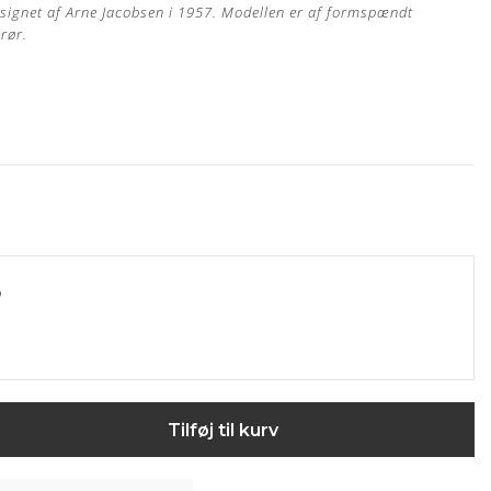
esignet af Arne Jacobsen i 1957.
Modellen er af formspændt
lrør.
n
 egen møbelpolstrer.
Læs mere her
o
s garanti
in Arne Jacobsen stol?
Bestil din polstring her
Tilføj til kurv
ertype, hvor råvarer fra kun det bedste sorteringsniveau er
eller kun en ganske let overfladebehandling.