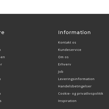
re
Information
Kontakt os
n
Kundeservice
sen
Om os
er
Erhverv
Job
m
Leveringsinformation
Handelsbetingelser
n
Cookie- og privatlivspolitik
s
Inspiration