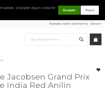
il statistik - vi benytter dog en cookie for
Accepter
Reject
Sprog
|
Kontakt os
Om os
Erhverv
Dansk
Søg
Min i
lin
 Jacobsen Grand Prix
e India Red Anilin