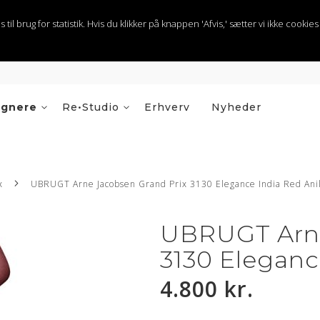
 brug for statistik. Hvis du klikker på knappen 'Afvis,' sætter vi ikke cookies t
ignere
Re•Studio
Erhverv
Nyheder
x
UBRUGT Arne Jacobsen Grand Prix 3130 Elegance India Red Ani
UBRUGT Arne
3130 Eleganc
4.800 kr.