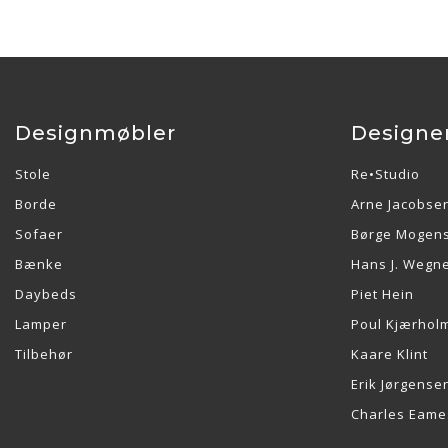
Designmøbler
Designe
Stole
Re•Studio
Borde
Arne Jacobse
Sofaer
Børge Mogen
Bænke
Hans J. Wegn
Daybeds
Piet Hein
Lamper
Poul Kjærhol
Tilbehør
Kaare Klint
Erik Jørgense
Charles Eame