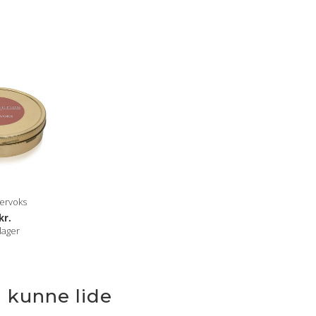
ervoks
kr.
lager
 kunne lide