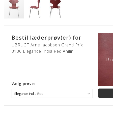
Gå
til
starten
Bestil læderprøv(er) for
af
billedgalleriet
UBRUGT Arne Jacobsen Grand Prix
3130 Elegance India Red Anilin
Vælg prøve: