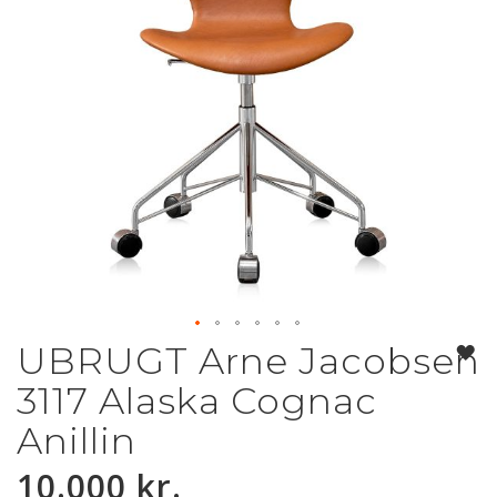
UBRUGT Arne Jacobsen
Gå
til
3117 Alaska Cognac
starten
af
Anillin
billedgalleriet
10.000 kr.