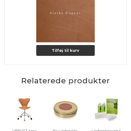
Læs mere om pleje og vedligeholdelse her
Tilføj til kurv
Relaterede produkter
UBRUGT Arne
Re-Lædervoks
Læderplejesæt A