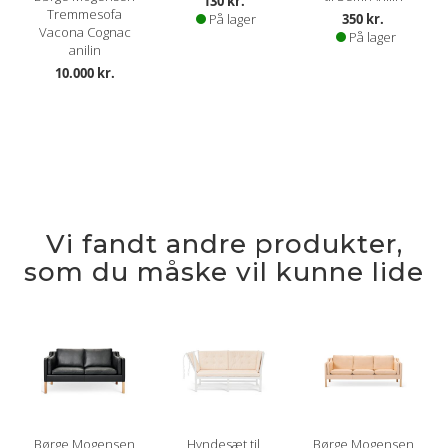
130 kr.
Tremmesofa
På lager
350 kr.
Vacona Cognac
På lager
anilin
10.000 kr.
Vi fandt andre produkter,
som du måske vil kunne lide
Børge Mogensen
Hyndesæt til
Børge Mogensen