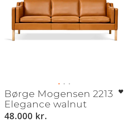
Børge Mogensen 2213
Gå
til
Elegance walnut
starten
af
48.000 kr.
billedgalleriet