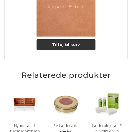
Tilføj til kurv
Relaterede produkter
Hyndesæt til
Re-Lædervoks
Læderplejesæt P
Børge Mogensen
til Semi Anilin