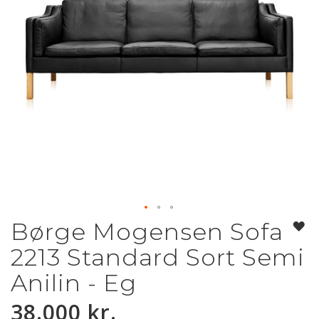
Børge Mogensen Sofa
Gå
til
2213 Standard Sort Semi
starten
af
Anilin - Eg
billedgalleriet
38.000 kr.