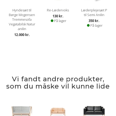
Hyndesæt til
Re-Lædervoks
Læderplejesæt P
Børge Mogensen
til Semi Anilin
130 kr.
Tremmesofa
På lager
350 kr.
Vegatabilsk Natur
På lager
anilin
12.000 kr.
Vi fandt andre produkter,
som du måske vil kunne lide