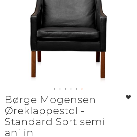
Børge Mogensen
Gå
til
Øreklappestol -
starten
af
Standard Sort semi
billedgalleriet
anilin