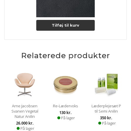
Tilføj til kurv
Relaterede produkter
Arne Jacobsen
Re-Lædervoks
Læderplejesæt P
Svanen Vegetal
til Semi Anilin
130 kr.
Natur Anilin
På lager
350 kr.
26.000 kr.
På lager
På lager