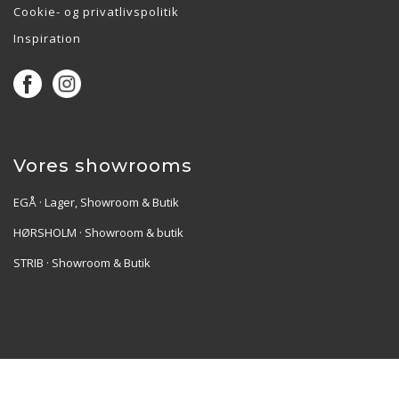
Cookie- og privatlivspolitik
Inspiration
Vores showrooms
EGÅ · Lager, Showroom & Butik
HØRSHOLM · Showroom & butik
STRIB · Showroom & Butik
Re•Collection ApS | Muslingevej 36, 8250 Egå | CVR:
41550856