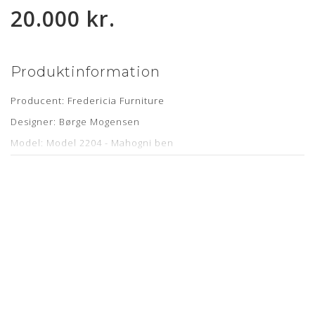
20.000 kr.
Produktinformation
Producent: Fredericia Furniture
Designer: Børge Mogensen
Model: Model 2204 - Mahogni ben
Læder: Standard Sort Semi Anilin
Stand: Renoveret, originalt møbel, som er nypolstret hos
egen møbelpolstrer.
Læs mere her
Mål: Højde 106 cm, bredde 69 cm, dybde 88 cm og
sædehøjde 43 cm
Leveringstid: kontakt os for estimat
Om læderet
Semi anilin læder har fået en ganske let