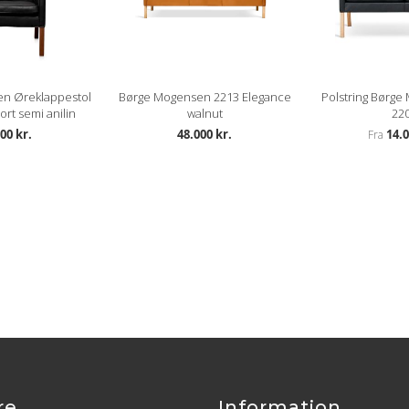
n Øreklappestol
Børge Mogensen 2213 Elegance
Polstring Børge
ort semi anilin
walnut
22
00 kr.
48.000 kr.
14.0
Fra
re
Information