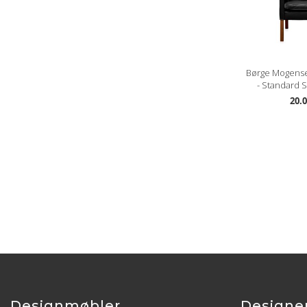
Børge Mogense
- Standard S
20.0
Designmøbler
Designe