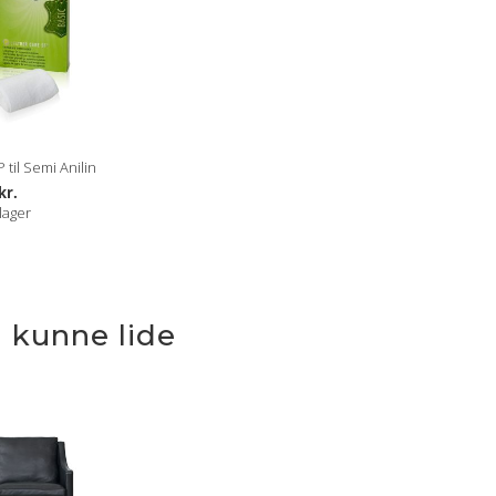
til Semi Anilin
kr.
lager
 kunne lide