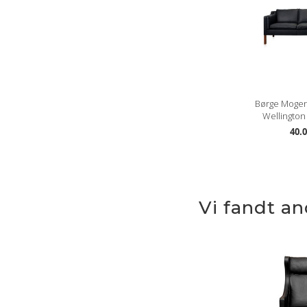
Børge Mogen
Wellington 
40.0
Vi fandt a