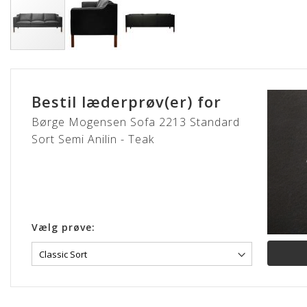
Gå
til
starten
Bestil læderprøv(er) for
af
billedgalleriet
Børge Mogensen Sofa 2213 Standard
Sort Semi Anilin - Teak
Vælg prøve: