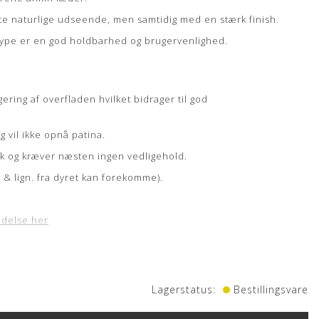
e naturlige udseende, men samtidig med en stærk finish.
pe er en god holdbarhed og brugervenlighed.
ering af overfladen hvilket bidrager til god
 vil ikke opnå patina.
k og kræver næsten ingen vedligehold.
& lign. fra dyret kan forekomme).
ldelse her
Lagerstatus:
Bestillingsvare