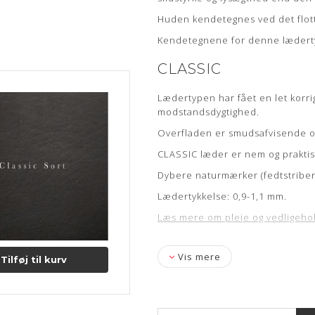
Huden kendetegnes ved det flott
Kendetegnene for denne læderty
CLASSIC
Lædertypen har fået en let korrig
modstandsdygtighed.
Overfladen er smudsafvisende og
CLASSIC læder er nem og praktis
Dybere naturmærker (fedtstriber 
Lædertykkelse: 0,9-1,1 mm.
Læs mere om pleje og vedligeho
Vis mere
Tilføj til kurv