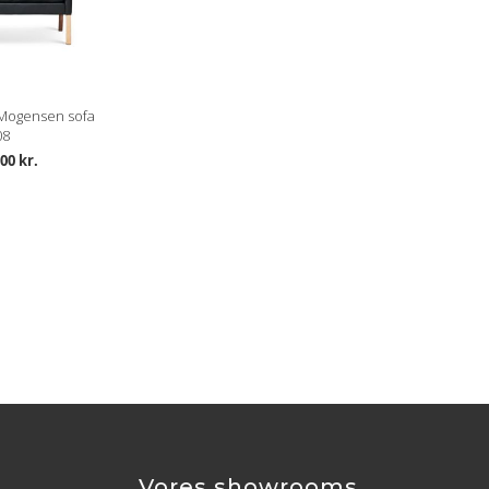
 Mogensen sofa
08
00 kr.
Vores showrooms