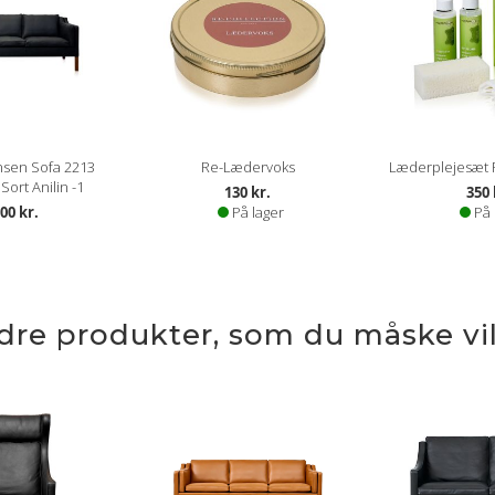
sen Sofa 2213
Re-Lædervoks
Læderplejesæt P 
Sort Anilin -1
130 kr.
350 
00 kr.
På lager
På 
ndre produkter, som du måske vil