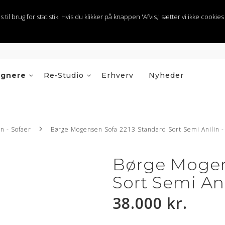
 brug for statistik. Hvis du klikker på knappen 'Afvis,' sætter vi ikke cookies t
ignere
Re•Studio
Erhverv
Nyheder
n - Sofaer
Børge Mogensen Sofa 2213 Standard Sort Semi Anilin -
Børge Mogen
Sort Semi Ani
38.000 kr.