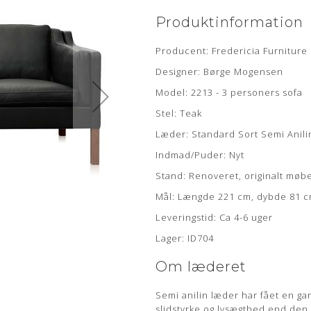
Produktinformation
Producent: Fredericia Furniture
Designer: Børge Mogensen
Model: 2213 - 3 personers sofa
Stel: Teak
Læder: Standard Sort Semi Anili
Indmad/Puder: Nyt
Stand: Renoveret, originalt møb
Mål: Længde 221 cm, dybde 81 
Leveringstid: Ca 4-6 uger
Lager: ID704
Om læderet
Semi anilin læder har fået en gan
slidstyrke og lysægthed end den 