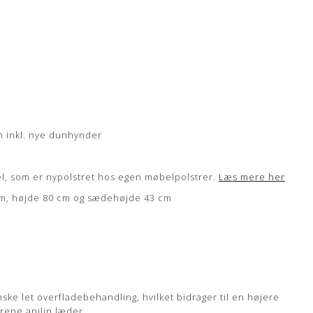
n inkl. nye dunhynder
el, som er nypolstret hos egen møbelpolstrer.
Læs mere her
cm, højde 80 cm og sædehøjde 43 cm
ske let overfladebehandling, hvilket bidrager til en højere
rene anilin læder.