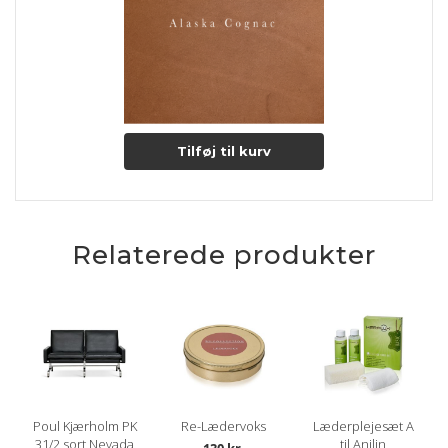
Tilføj til kurv
Relaterede produkter
Poul Kjærholm PK
Re-Lædervoks
Læderplejesæt A
31/2 sort Nevada
til Anilin