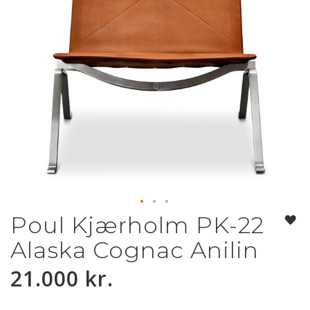
Poul Kjærholm PK-22
Gå
til
Alaska Cognac Anilin
starten
af
21.000 kr.
billedgalleriet