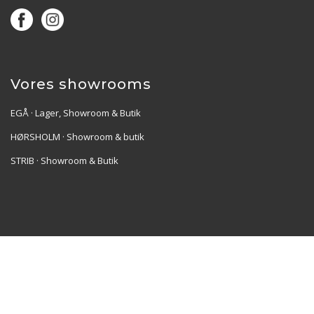
Vores showrooms
EGÅ · Lager, Showroom & Butik
HØRSHOLM · Showroom & butik
STRIB · Showroom & Butik
Re•Collection ApS | Muslingevej 36, 8250 Egå | CVR:
41550856