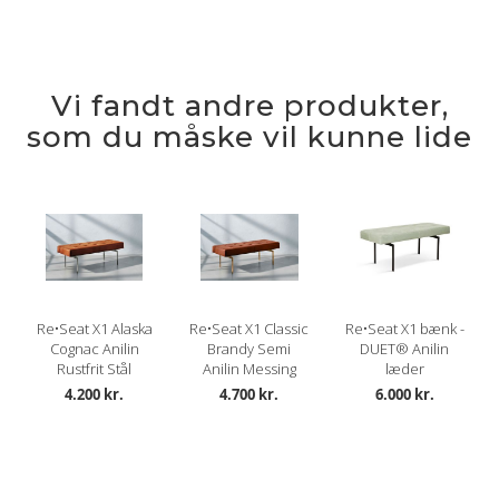
Vi fandt andre produkter,
som du måske vil kunne lide
Re•Seat X1 Alaska
Re•Seat X1 Classic
Re•Seat X1 bænk -
Cognac Anilin
Brandy Semi
DUET® Anilin
Rustfrit Stål
Anilin Messing
læder
4.200 kr.
4.700 kr.
6.000 kr.