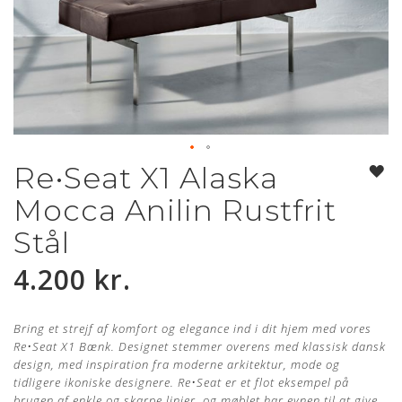
Re•Seat X1 Alaska
Gå
til
Mocca Anilin Rustfrit
starten
af
Stål
billedgalleriet
4.200 kr.
Bring et strejf af komfort og elegance ind i dit hjem med vores
Re
•
Seat X1 Bænk.
Designet stemmer overens med klassisk dansk
design, med inspiration fra moderne arkitektur, mode og
tidligere ikoniske designere. Re
•
Seat er et flot eksempel på
brugen af enkle og skarpe linjer, og møblet har evnen til at give